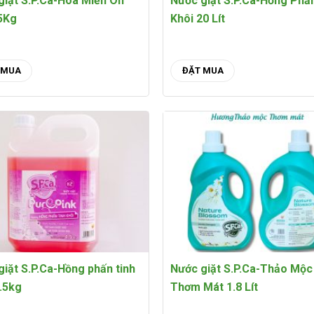
giặt S.P.Ca-Hoa Miền Ôn
Nước giặt S.P.Ca-Hồng Phấ
.5Kg
Khôi 20 Lít
 MUA
ĐẶT MUA
giặt S.P.Ca-Hồng phấn tinh
Nước giặt S.P.Ca-Thảo Mộc
4.5kg
Thơm Mát 1.8 Lít