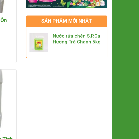
 Ôn
SẢN PHẨM MỚI NHẤT
Nước rửa chén S.P.Ca
Hương Trà Chanh 5kg