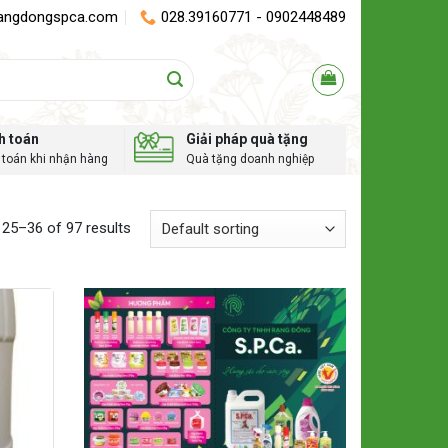
angdongspca.com
028.39160771 - 0902448489
h toán
Giải pháp quà tặng
toán khi nhận hàng
Quà tặng doanh nghiệp
25–36 of 97 results