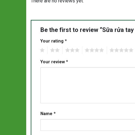
There are no reviews yet.
Be the first to review “Sữa rửa tay
Your rating
*
1
2
3
4
5
Your review
*
Name
*