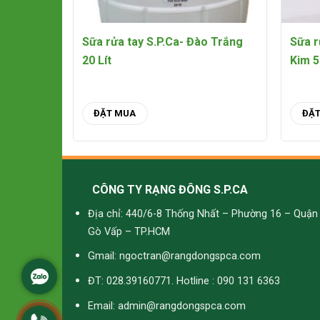
Sữa rửa tay S.P.Ca- Đào Trắng
Sữa r
20 Lít
Kim 5
ĐẶT MUA
ĐẶ
CÔNG TY RẠNG ĐÔNG S.P.CA
Địa chỉ: 440/6-8 Thống Nhất – Phường 16 – Quận
Gò Vấp – TP.HCM
Gmail: ngoctran@rangdongspca.com
ĐT: 028.39160771. Hotline : 090 131 6363
Email: admin@rangdongspca.com