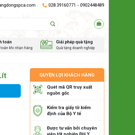
angdongspca.com
028.39160771 - 0902448489
h toán
Giải pháp quà tặng
toán khi nhận hàng
Quà tặng doanh nghiệp
ít
QUYỀN LỢI KHÁCH HÀNG
Quét mã QR truy xuất
nguồn gốc
Kiểm tra giấy tờ kiểm
định của Bộ Y tế
Được tư vấn bởi chuyên
viên tốt nghiệp ĐH Y