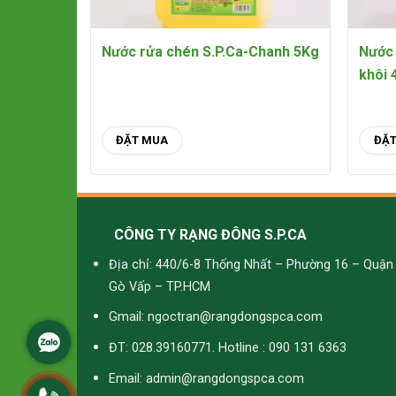
Nước rửa chén S.P.Ca-Chanh 5Kg
Nước 
khôi 
ĐẶT MUA
ĐẶ
CÔNG TY RẠNG ĐÔNG S.P.CA
Địa chỉ: 440/6-8 Thống Nhất – Phường 16 – Quận
Gò Vấp – TP.HCM
Gmail: ngoctran@rangdongspca.com
ĐT: 028.39160771. Hotline : 090 131 6363
Email: admin@rangdongspca.com