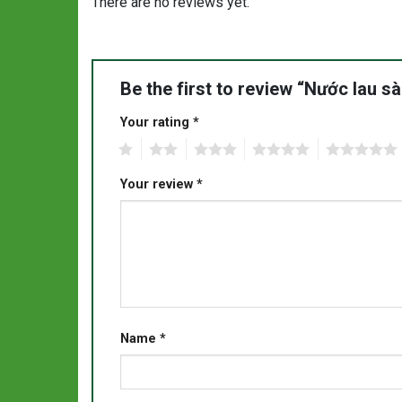
There are no reviews yet.
Be the first to review “Nước lau s
Your rating
*
1
2
3
4
5
Your review
*
Name
*