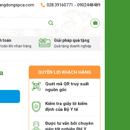
angdongspca.com
028.39160771 - 0902448489
h toán
Giải pháp quà tặng
toán khi nhận hàng
Quà tặng doanh nghiệp
a
QUYỀN LỢI KHÁCH HÀNG
Quét mã QR truy xuất
nguồn gốc
Kiểm tra giấy tờ kiểm
định của Bộ Y tế
Được tư vấn bởi chuyên
viên tốt nghiệp ĐH Y