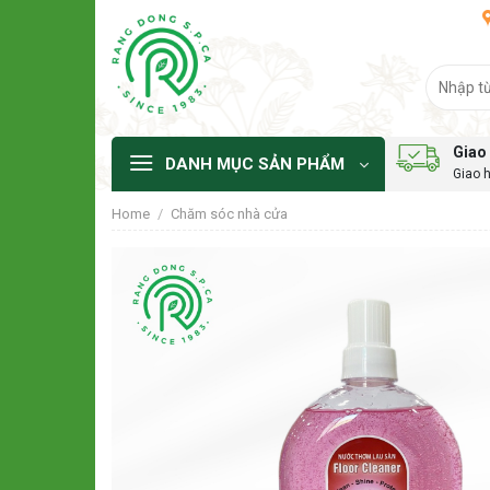
Skip
to
content
Search
for:
Giao 
DANH MỤC SẢN PHẨM
Giao 
Home
/
Chăm sóc nhà cửa