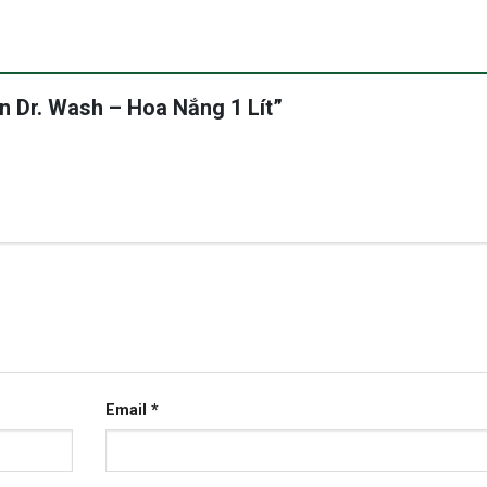
àn Dr. Wash – Hoa Nắng 1 Lít”
Email
*