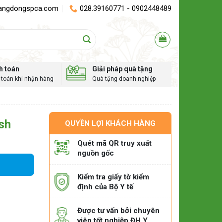
angdongspca.com
028.39160771 - 0902448489
h toán
Giải pháp quà tặng
toán khi nhận hàng
Quà tặng doanh nghiệp
sh
QUYỀN LỢI KHÁCH HÀNG
Quét mã QR truy xuất
nguồn gốc
Kiểm tra giấy tờ kiểm
định của Bộ Y tế
Được tư vấn bởi chuyên
viên tốt nghiệp ĐH Y