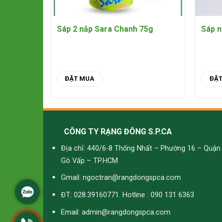
Sáp 2 nắp Sara Chanh 75g
Sáp n
ĐẶT MUA
ĐẶ
CÔNG TY RẠNG ĐÔNG S.P.CA
Địa chỉ: 440/6-8 Thống Nhất – Phường 16 – Quận
Gò Vấp – TP.HCM
Gmail: ngoctran@rangdongspca.com
ĐT: 028.39160771. Hotline : 090 131 6363
Email: admin@rangdongspca.com