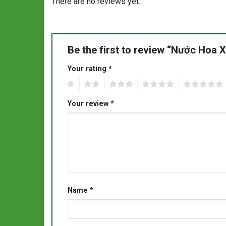
There are no reviews yet.
Be the first to review “Nước Hoa
Your rating
*
1
2
3
4
5
Your review
*
Name
*